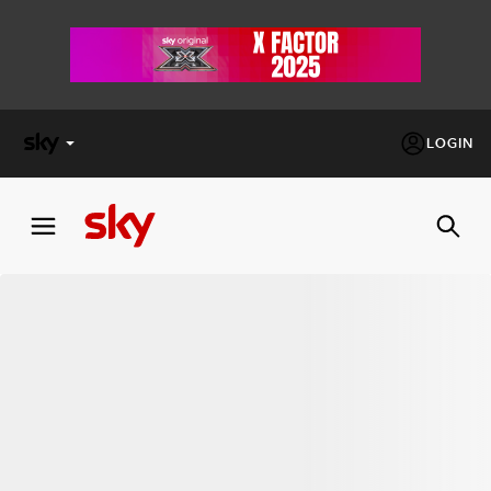
LOGIN
X
FACTOR
MASTERCHEF
PECHINO
EXPRESS
Cos’altro vedere:
PROGRAMMI SKY
Un mondo di offerte:
SKY.IT
NOW