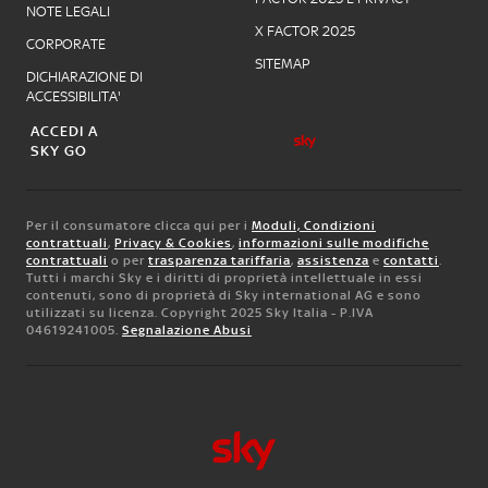
NOTE LEGALI
X FACTOR 2025
CORPORATE
SITEMAP
DICHIARAZIONE DI
ACCESSIBILITA'
ACCEDI A
SKY GO
Per il consumatore clicca qui per i
Moduli, Condizioni
contrattuali
,
Privacy & Cookies
,
informazioni sulle modifiche
contrattuali
o per
trasparenza tariffaria
,
assistenza
e
contatti
.
Tutti i marchi Sky e i diritti di proprietà intellettuale in essi
contenuti, sono di proprietà di Sky international AG e sono
utilizzati su licenza. Copyright 2025 Sky Italia - P.IVA
04619241005.
Segnalazione Abusi