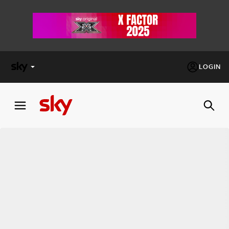
LOGIN
X
FACTOR
MASTERCHEF
PECHINO
EXPRESS
Cos’altro vedere:
PROGRAMMI SKY
Un mondo di offerte:
SKY.IT
NOW