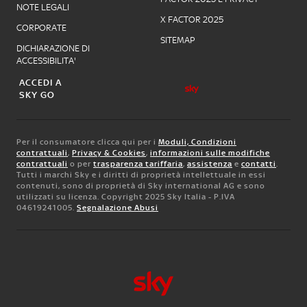
NOTE LEGALI
X FACTOR 2025
CORPORATE
SITEMAP
DICHIARAZIONE DI
ACCESSIBILITA'
ACCEDI A
SKY GO
Per il consumatore clicca qui per i
Moduli, Condizioni
contrattuali
,
Privacy & Cookies
,
informazioni sulle modifiche
contrattuali
o per
trasparenza tariffaria
,
assistenza
e
contatti
.
Tutti i marchi Sky e i diritti di proprietà intellettuale in essi
contenuti, sono di proprietà di Sky international AG e sono
utilizzati su licenza. Copyright 2025 Sky Italia - P.IVA
04619241005.
Segnalazione Abusi