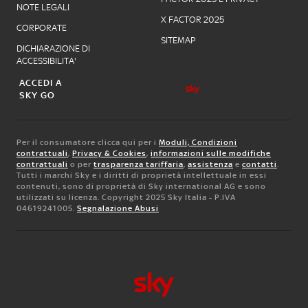
NOTE LEGALI
X FACTOR 2025
CORPORATE
SITEMAP
DICHIARAZIONE DI
ACCESSIBILITA'
ACCEDI A
SKY GO
Per il consumatore clicca qui per i
Moduli, Condizioni
contrattuali
,
Privacy & Cookies
,
informazioni sulle modifiche
contrattuali
o per
trasparenza tariffaria
,
assistenza
e
contatti
.
Tutti i marchi Sky e i diritti di proprietà intellettuale in essi
contenuti, sono di proprietà di Sky international AG e sono
utilizzati su licenza. Copyright 2025 Sky Italia - P.IVA
04619241005.
Segnalazione Abusi