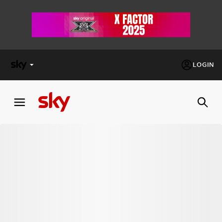
LOGIN
X
FACTOR
MASTERCHEF
PECHINO
EXPRESS
Cos’altro vedere:
PROGRAMMI SKY
Un mondo di offerte:
SKY.IT
NOW