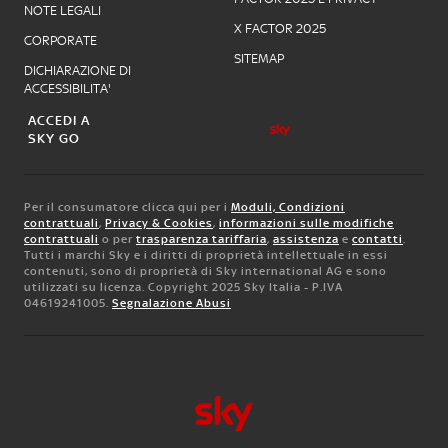
NOTE LEGALI
X FACTOR 2025
CORPORATE
SITEMAP
DICHIARAZIONE DI
ACCESSIBILITA'
ACCEDI A
SKY GO
Per il consumatore clicca qui per i
Moduli, Condizioni
contrattuali
,
Privacy & Cookies
,
informazioni sulle modifiche
contrattuali
o per
trasparenza tariffaria
,
assistenza
e
contatti
.
Tutti i marchi Sky e i diritti di proprietà intellettuale in essi
contenuti, sono di proprietà di Sky international AG e sono
utilizzati su licenza. Copyright 2025 Sky Italia - P.IVA
04619241005.
Segnalazione Abusi