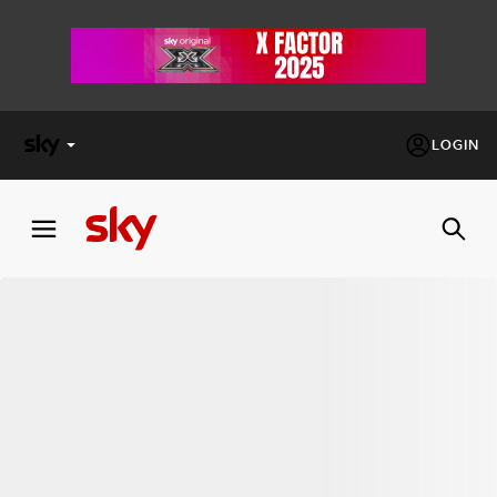
LOGIN
X
FACTOR
MASTERCHEF
PECHINO
EXPRESS
Cos’altro vedere:
PROGRAMMI SKY
Un mondo di offerte:
SKY.IT
NOW