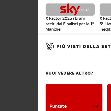
00:08:46
X Factor 2025 i brani
X Fact
scelti dai Finalisti per la 1°
5° Liv
Manche
inedit
00:01:11
I PIÙ VISTI DELLA S
X Factor 2025, da stasera
al via i nuovi Bootcamp!
VUOI VEDERE ALTRO?
Puntate