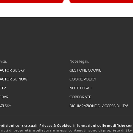
vizi:
Note legali:
FACTOR SU SKY
GESTIONE COOKIE
FACTOR SU NOW
COOKIE POLICY
Y TV
NOTE LEGALI
Y BAR
CORPORATE
ZI SKY
DICHIARAZIONE DI ACCESSIBILITA'
ndizioni contrattuali
,
Privacy & Cookies
,
informazioni sulle modifiche con
 diritti di proprietà intellettuale in essi contenuti, sono di proprietà di Sk