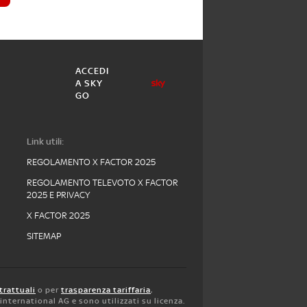
ACCEDI
A SKY
GO
Link utili:
REGOLAMENTO X FACTOR 2025
REGOLAMENTO TELEVOTO X FACTOR
2025 E PRIVACY
X FACTOR 2025
SITEMAP
trattuali
o per
trasparenza tariffaria
,
y international AG e sono utilizzati su licenza.