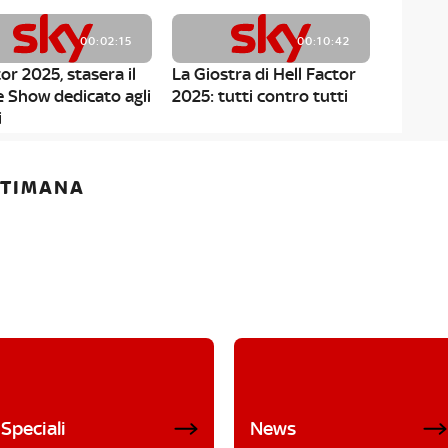
00:02:15
00:10:42
or 2025, stasera il
La Giostra di Hell Factor
e Show dedicato agli
2025: tutti contro tutti
i
ETTIMANA
Speciali
News