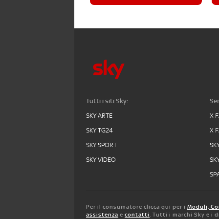
Tutti i siti Sky:
Ser
SKY ARTE
X 
SKY TG24
X 
SKY SPORT
SK
SKY VIDEO
SK
SPA
Per il consumatore clicca qui per i
Moduli, Co
assistenza
e
contatti
. Tutti i marchi Sky e i