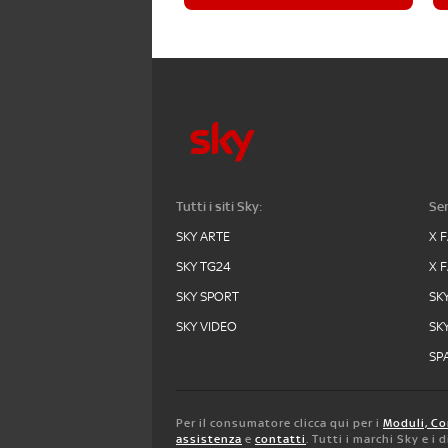
Tutti i siti Sky:
Ser
SKY ARTE
X 
SKY TG24
X 
SKY SPORT
SK
SKY VIDEO
SK
SPA
Per il consumatore clicca qui per i
Moduli, Co
assistenza
e
contatti
. Tutti i marchi Sky e i