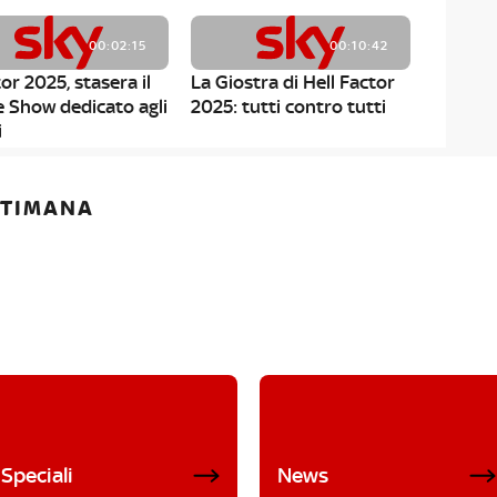
00:02:15
00:10:42
or 2025, stasera il
La Giostra di Hell Factor
e Show dedicato agli
2025: tutti contro tutti
i
ETTIMANA
Speciali
News