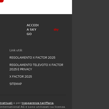
ACCEDI
A SKY
GO
Link utili:
REGOLAMENTO X FACTOR 2025
REGOLAMENTO TELEVOTO X FACTOR
2025 E PRIVACY
X FACTOR 2025
SITEMAP
trattuali
o per
trasparenza tariffaria
,
y international AG e sono utilizzati su licenza.