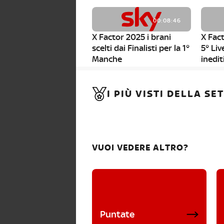
00:08:46
X Factor 2025 i brani
X Fact
scelti dai Finalisti per la 1°
5° Liv
Manche
inedit
00:01:11
I PIÙ VISTI DELLA S
X Factor 2025, da stasera
al via i nuovi Bootcamp!
VUOI VEDERE ALTRO?
Puntate