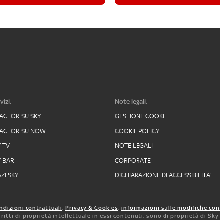
vizi:
Note legali:
FACTOR SU SKY
GESTIONE COOKIE
FACTOR SU NOW
COOKIE POLICY
Y TV
NOTE LEGALI
Y BAR
CORPORATE
ZI SKY
DICHIARAZIONE DI ACCESSIBILITA'
ndizioni contrattuali
,
Privacy & Cookies
,
informazioni sulle modifiche con
 diritti di proprietà intellettuale in essi contenuti, sono di proprietà di Sk