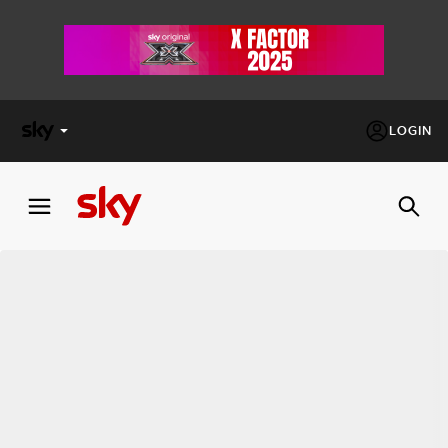
LOGIN
X
FACTOR
MASTERCHEF
PECHINO
EXPRESS
Cos’altro vedere:
PROGRAMMI SKY
Un mondo di offerte:
SKY.IT
NOW