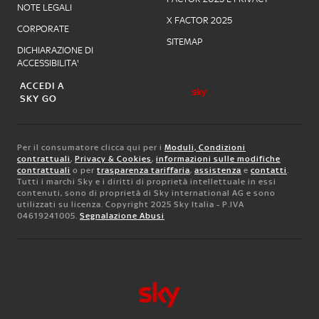
NOTE LEGALI
X FACTOR 2025
CORPORATE
SITEMAP
DICHIARAZIONE DI
ACCESSIBILITA'
ACCEDI A
SKY GO
Per il consumatore clicca qui per i
Moduli, Condizioni
contrattuali
,
Privacy & Cookies
,
informazioni sulle modifiche
contrattuali
o per
trasparenza tariffaria
,
assistenza
e
contatti
.
Tutti i marchi Sky e i diritti di proprietà intellettuale in essi
contenuti, sono di proprietà di Sky international AG e sono
utilizzati su licenza. Copyright 2025 Sky Italia - P.IVA
04619241005.
Segnalazione Abusi