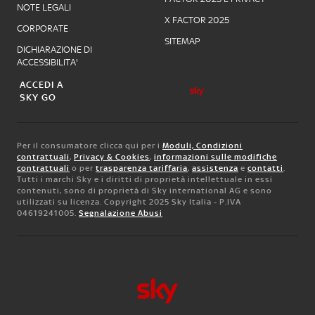
NOTE LEGALI
X FACTOR 2025
CORPORATE
SITEMAP
DICHIARAZIONE DI
ACCESSIBILITA'
ACCEDI A
SKY GO
Per il consumatore clicca qui per i
Moduli, Condizioni
contrattuali
,
Privacy & Cookies
,
informazioni sulle modifiche
contrattuali
o per
trasparenza tariffaria
,
assistenza
e
contatti
.
Tutti i marchi Sky e i diritti di proprietà intellettuale in essi
contenuti, sono di proprietà di Sky international AG e sono
utilizzati su licenza. Copyright 2025 Sky Italia - P.IVA
04619241005.
Segnalazione Abusi