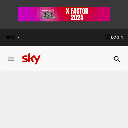
LOGIN
X
FACTOR
MASTERCHEF
PECHINO
EXPRESS
Cos’altro vedere:
PROGRAMMI SKY
Un mondo di offerte:
SKY.IT
NOW