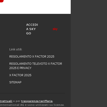
ACCEDI
A SKY
GO
Link utili:
REGOLAMENTO X FACTOR 2025
REGOLAMENTO TELEVOTO X FACTOR
2025 E PRIVACY
X FACTOR 2025
SITEMAP
trattuali
o per
trasparenza tariffaria
,
y international AG e sono utilizzati su licenza.