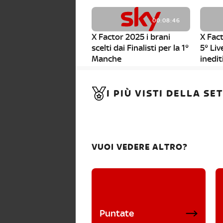
00:08:46
X Factor 2025 i brani
X Fact
scelti dai Finalisti per la 1°
5° Liv
Manche
inedit
00:01:11
I PIÙ VISTI DELLA S
X Factor 2025, da stasera
al via i nuovi Bootcamp!
VUOI VEDERE ALTRO?
Puntate