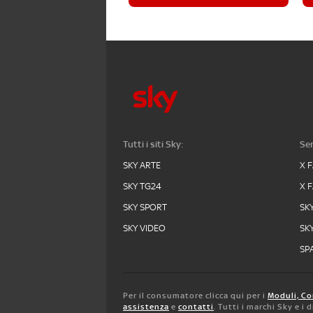
Tutti i siti Sky:
Ser
SKY ARTE
X 
SKY TG24
X 
SKY SPORT
SK
SKY VIDEO
SK
SPA
Per il consumatore clicca qui per i
Moduli, Co
assistenza
e
contatti
. Tutti i marchi Sky e i