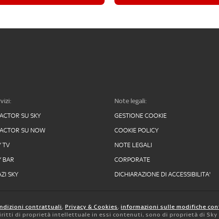
vizi:
Note legali:
FACTOR SU SKY
GESTIONE COOKIE
FACTOR SU NOW
COOKIE POLICY
Y TV
NOTE LEGALI
Y BAR
CORPORATE
ZI SKY
DICHIARAZIONE DI ACCESSIBILITA'
ndizioni contrattuali
,
Privacy & Cookies
,
informazioni sulle modifiche con
 diritti di proprietà intellettuale in essi contenuti, sono di proprietà di Sk