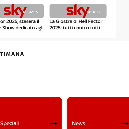
00:02:15
00:10:42
or 2025, stasera il
La Giostra di Hell Factor
e Show dedicato agli
2025: tutti contro tutti
i
ETTIMANA
Speciali
News