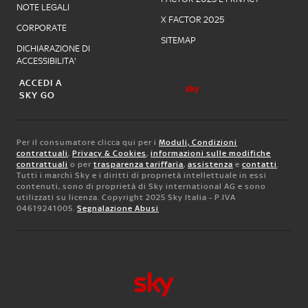
NOTE LEGALI
X FACTOR 2025
CORPORATE
SITEMAP
DICHIARAZIONE DI
ACCESSIBILITA'
ACCEDI A
SKY GO
Per il consumatore clicca qui per i
Moduli, Condizioni
contrattuali
,
Privacy & Cookies
,
informazioni sulle modifiche
contrattuali
o per
trasparenza tariffaria
,
assistenza
e
contatti
.
Tutti i marchi Sky e i diritti di proprietà intellettuale in essi
contenuti, sono di proprietà di Sky international AG e sono
utilizzati su licenza. Copyright 2025 Sky Italia - P.IVA
04619241005.
Segnalazione Abusi