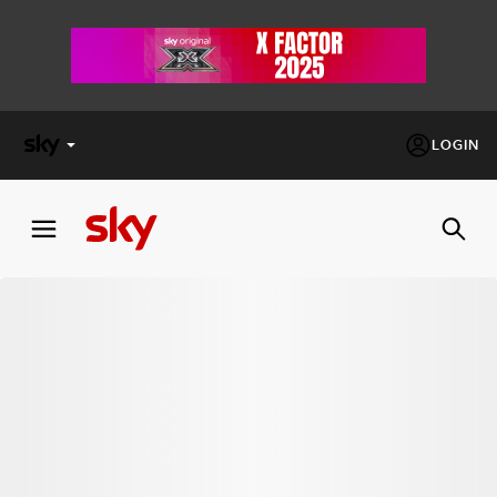
LOGIN
X
FACTOR
MASTERCHEF
PECHINO
EXPRESS
Cos’altro vedere:
PROGRAMMI SKY
Un mondo di offerte:
SKY.IT
NOW