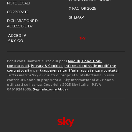
NOTE LEGALI
X FACTOR 2025
CORPORATE
SITEMAP
DICHIARAZIONE DI
ACCESSIBILITA'
ACCEDI A
SKY GO
Per il consumatore clicca qui per i
Moduli, Condizioni
contrattuali
,
Privacy & Cookies
,
informazioni sulle modifiche
contrattuali
o per
trasparenza tariffaria
,
assistenza
e
contatti
.
Tutti i marchi Sky e i diritti di proprietà intellettuale in essi
contenuti, sono di proprietà di Sky international AG e sono
utilizzati su licenza. Copyright 2025 Sky Italia - P.IVA
04619241005.
Segnalazione Abusi