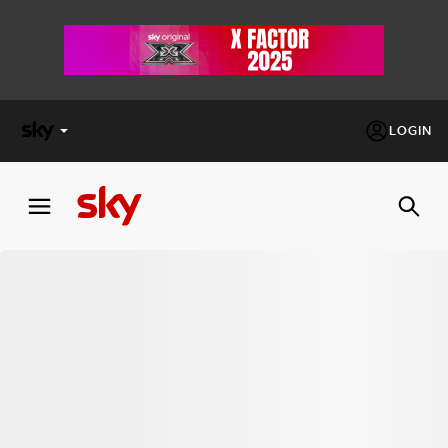
LOGIN
X
FACTOR
MASTERCHEF
PECHINO
EXPRESS
Cos’altro vedere:
PROGRAMMI SKY
Un mondo di offerte:
SKY.IT
NOW