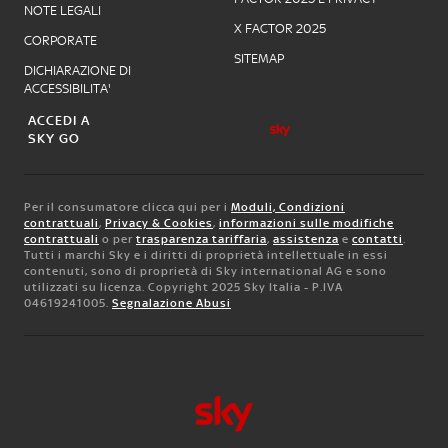
NOTE LEGALI
X FACTOR 2025
CORPORATE
SITEMAP
DICHIARAZIONE DI
ACCESSIBILITA'
ACCEDI A
SKY GO
Per il consumatore clicca qui per i
Moduli, Condizioni
contrattuali
,
Privacy & Cookies
,
informazioni sulle modifiche
contrattuali
o per
trasparenza tariffaria
,
assistenza
e
contatti
.
Tutti i marchi Sky e i diritti di proprietà intellettuale in essi
contenuti, sono di proprietà di Sky international AG e sono
utilizzati su licenza. Copyright 2025 Sky Italia - P.IVA
04619241005.
Segnalazione Abusi