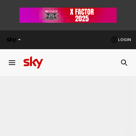
LOGIN
X
FACTOR
MASTERCHEF
PECHINO
EXPRESS
Cos’altro vedere:
PROGRAMMI SKY
Un mondo di offerte:
SKY.IT
NOW