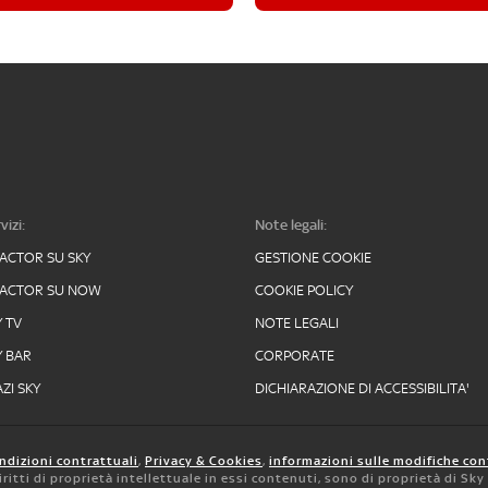
vizi:
Note legali:
FACTOR SU SKY
GESTIONE COOKIE
FACTOR SU NOW
COOKIE POLICY
Y TV
NOTE LEGALI
Y BAR
CORPORATE
ZI SKY
DICHIARAZIONE DI ACCESSIBILITA'
ndizioni contrattuali
,
Privacy & Cookies
,
informazioni sulle modifiche con
 diritti di proprietà intellettuale in essi contenuti, sono di proprietà di Sk