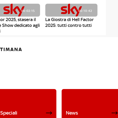
00:02:15
00:10:42
or 2025, stasera il
La Giostra di Hell Factor
e Show dedicato agli
2025: tutti contro tutti
i
ETTIMANA
Speciali
News