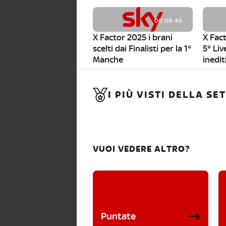
00:08:46
X Factor 2025 i brani
X Fact
scelti dai Finalisti per la 1°
5° Liv
Manche
inedit
00:01:11
I PIÙ VISTI DELLA S
X Factor 2025, da stasera
al via i nuovi Bootcamp!
VUOI VEDERE ALTRO?
Puntate