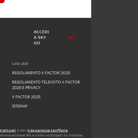
ACCEDI
A SKY
GO
Link utili:
REGOLAMENTO X FACTOR 2025
REGOLAMENTO TELEVOTO X FACTOR
2025 E PRIVACY
X FACTOR 2025
SITEMAP
trattuali
o per
trasparenza tariffaria
,
y international AG e sono utilizzati su licenza.