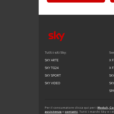
Tutti i siti Sky:
Ser
SKY ARTE
X 
SKY TG24
X 
SKY SPORT
SK
SKY VIDEO
SK
SPA
Per il consumatore clicca qui per i
Moduli, Co
assistenza
e
contatti
. Tutti i marchi Sky e i