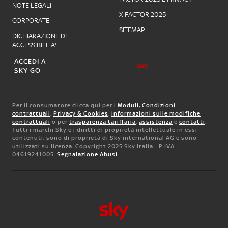
NOTE LEGALI
X FACTOR 2025
CORPORATE
SITEMAP
DICHIARAZIONE DI
ACCESSIBILITA'
ACCEDI A
SKY GO
Per il consumatore clicca qui per i
Moduli, Condizioni
contrattuali
,
Privacy & Cookies
,
informazioni sulle modifiche
contrattuali
o per
trasparenza tariffaria
,
assistenza
e
contatti
.
Tutti i marchi Sky e i diritti di proprietà intellettuale in essi
contenuti, sono di proprietà di Sky international AG e sono
utilizzati su licenza. Copyright 2025 Sky Italia - P.IVA
04619241005.
Segnalazione Abusi