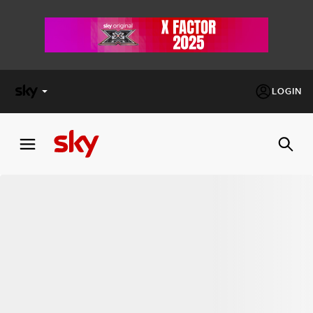
LOGIN
X
FACTOR
MASTERCHEF
PECHINO
EXPRESS
Cos’altro vedere:
PROGRAMMI SKY
Un mondo di offerte:
SKY.IT
NOW