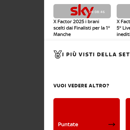
00:08:46
X Factor 2025 i brani
X Fact
scelti dai Finalisti per la 1°
5° Liv
Manche
inedit
00:01:11
I PIÙ VISTI DELLA S
X Factor 2025, da stasera
al via i nuovi Bootcamp!
VUOI VEDERE ALTRO?
Puntate