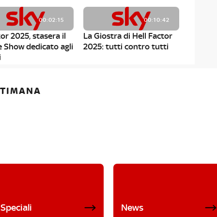
00:02:15
00:10:42
or 2025, stasera il
La Giostra di Hell Factor
e Show dedicato agli
2025: tutti contro tutti
i
ETTIMANA
Speciali
News