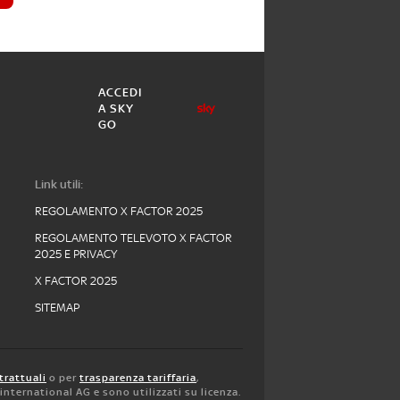
ACCEDI
A SKY
GO
Link utili:
REGOLAMENTO X FACTOR 2025
REGOLAMENTO TELEVOTO X FACTOR
2025 E PRIVACY
X FACTOR 2025
SITEMAP
trattuali
o per
trasparenza tariffaria
,
y international AG e sono utilizzati su licenza.