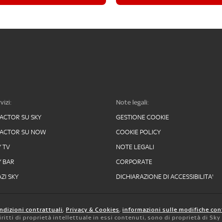
vizi:
Note legali:
FACTOR SU SKY
GESTIONE COOKIE
FACTOR SU NOW
COOKIE POLICY
Y TV
NOTE LEGALI
Y BAR
CORPORATE
ZI SKY
DICHIARAZIONE DI ACCESSIBILITA'
ndizioni contrattuali
,
Privacy & Cookies
,
informazioni sulle modifiche con
 diritti di proprietà intellettuale in essi contenuti, sono di proprietà di Sk