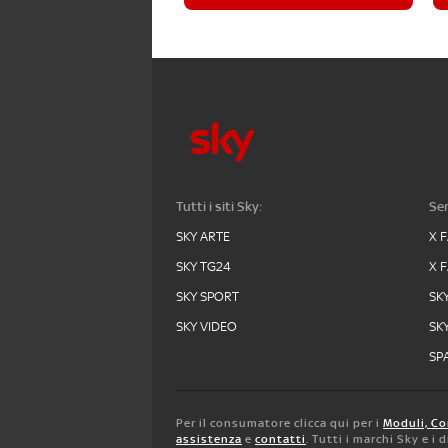
Tutti i siti Sky:
Ser
SKY ARTE
X 
SKY TG24
X 
SKY SPORT
SK
SKY VIDEO
SK
SPA
Per il consumatore clicca qui per i
Moduli, Co
assistenza
e
contatti
. Tutti i marchi Sky e i