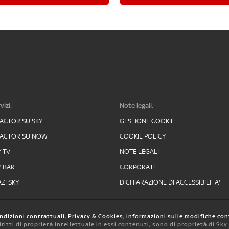
vizi:
Note legali:
FACTOR SU SKY
GESTIONE COOKIE
FACTOR SU NOW
COOKIE POLICY
Y TV
NOTE LEGALI
Y BAR
CORPORATE
ZI SKY
DICHIARAZIONE DI ACCESSIBILITA'
ndizioni contrattuali
,
Privacy & Cookies
,
informazioni sulle modifiche con
 diritti di proprietà intellettuale in essi contenuti, sono di proprietà di Sk