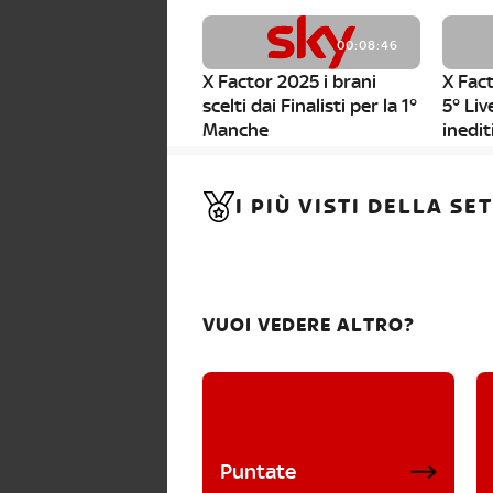
00:08:46
X Factor 2025 i brani
X Fact
scelti dai Finalisti per la 1°
5° Liv
Manche
inedit
00:01:11
I PIÙ VISTI DELLA S
X Factor 2025, da stasera
al via i nuovi Bootcamp!
VUOI VEDERE ALTRO?
Puntate