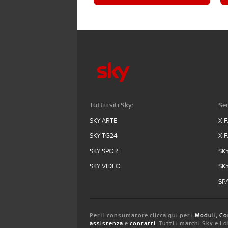
Tutti i siti Sky:
Ser
SKY ARTE
X 
SKY TG24
X 
SKY SPORT
SK
SKY VIDEO
SK
SPA
Per il consumatore clicca qui per i
Moduli, Co
assistenza
e
contatti
. Tutti i marchi Sky e i