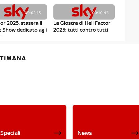
00:02:15
00:10:42
or 2025, stasera il
La Giostra di Hell Factor
e Show dedicato agli
2025: tutti contro tutti
i
ETTIMANA
Speciali
News