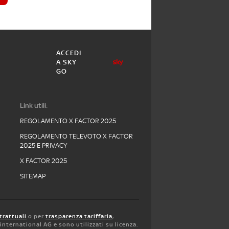
ACCEDI
A SKY
GO
Link utili:
REGOLAMENTO X FACTOR 2025
REGOLAMENTO TELEVOTO X FACTOR
2025 E PRIVACY
X FACTOR 2025
SITEMAP
trattuali
o per
trasparenza tariffaria
,
y international AG e sono utilizzati su licenza.