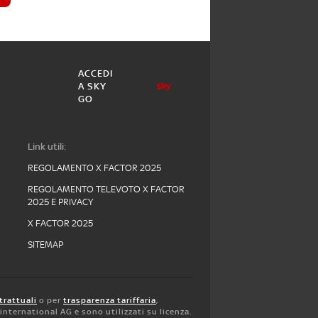
ACCEDI
A SKY
GO
Link utili:
REGOLAMENTO X FACTOR 2025
REGOLAMENTO TELEVOTO X FACTOR
2025 E PRIVACY
X FACTOR 2025
SITEMAP
trattuali
o per
trasparenza tariffaria
,
y international AG e sono utilizzati su licenza.