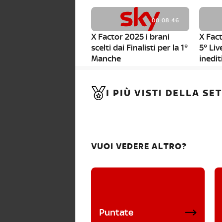
00:08:46
X Factor 2025 i brani
X Fact
scelti dai Finalisti per la 1°
5° Liv
Manche
inedit
00:01:11
I PIÙ VISTI DELLA S
X Factor 2025, da stasera
al via i nuovi Bootcamp!
VUOI VEDERE ALTRO?
Puntate