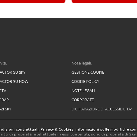
vizi:
Note legali:
FACTOR SU SKY
GESTIONE COOKIE
FACTOR SU NOW
COOKIE POLICY
Y TV
NOTE LEGALI
Y BAR
CORPORATE
ZI SKY
DICHIARAZIONE DI ACCESSIBILITA'
ndizioni contrattuali
,
Privacy & Cookies
,
informazioni sulle modifiche con
 diritti di proprietà intellettuale in essi contenuti, sono di proprietà di Sk