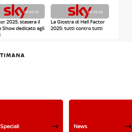
00:02:15
00:10:42
or 2025, stasera il
La Giostra di Hell Factor
e Show dedicato agli
2025: tutti contro tutti
i
ETTIMANA
Speciali
News