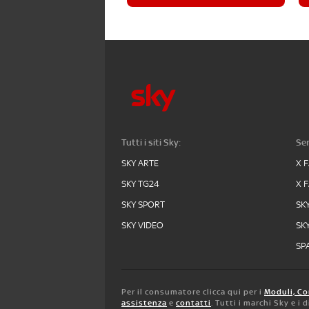
Tutti i siti Sky:
Ser
SKY ARTE
X 
SKY TG24
X 
SKY SPORT
SK
SKY VIDEO
SK
SPA
Per il consumatore clicca qui per i
Moduli, Co
assistenza
e
contatti
. Tutti i marchi Sky e i