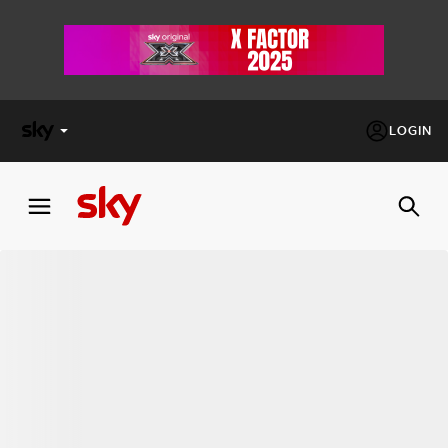
LOGIN
X
FACTOR
MASTERCHEF
PECHINO
EXPRESS
Cos’altro vedere:
PROGRAMMI SKY
Un mondo di offerte:
SKY.IT
NOW