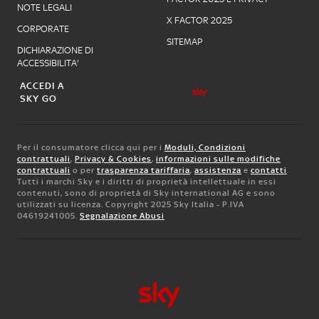
NOTE LEGALI
X FACTOR 2025
CORPORATE
SITEMAP
DICHIARAZIONE DI
ACCESSIBILITA'
ACCEDI A
SKY GO
Per il consumatore clicca qui per i
Moduli, Condizioni
contrattuali
,
Privacy & Cookies
,
informazioni sulle modifiche
contrattuali
o per
trasparenza tariffaria
,
assistenza
e
contatti
.
Tutti i marchi Sky e i diritti di proprietà intellettuale in essi
contenuti, sono di proprietà di Sky international AG e sono
utilizzati su licenza. Copyright 2025 Sky Italia - P.IVA
04619241005.
Segnalazione Abusi