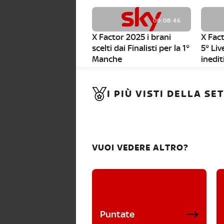
00:08:46
X Factor 2025 i brani
X Fact
scelti dai Finalisti per la 1°
5° Liv
Manche
inedit
00:01:11
I PIÙ VISTI DELLA S
X Factor 2025, da stasera
al via i nuovi Bootcamp!
VUOI VEDERE ALTRO?
Puntate