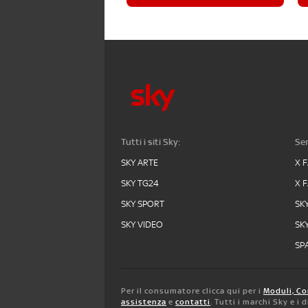
Tutti i siti Sky:
Ser
SKY ARTE
X 
SKY TG24
X 
SKY SPORT
SK
SKY VIDEO
SK
SPA
Per il consumatore clicca qui per i
Moduli, Co
assistenza
e
contatti
. Tutti i marchi Sky e i