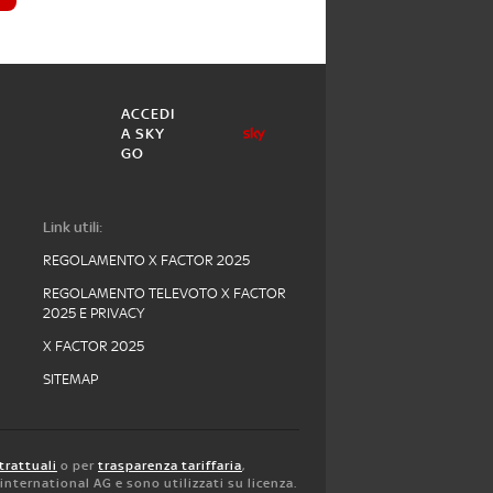
ACCEDI
A SKY
GO
Link utili:
REGOLAMENTO X FACTOR 2025
REGOLAMENTO TELEVOTO X FACTOR
2025 E PRIVACY
X FACTOR 2025
SITEMAP
trattuali
o per
trasparenza tariffaria
,
y international AG e sono utilizzati su licenza.