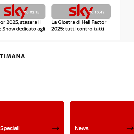
00:02:15
00:10:42
or 2025, stasera il
La Giostra di Hell Factor
e Show dedicato agli
2025: tutti contro tutti
i
ETTIMANA
Speciali
News