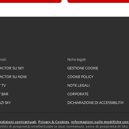
vizi:
Note legali:
FACTOR SU SKY
GESTIONE COOKIE
FACTOR SU NOW
COOKIE POLICY
Y TV
NOTE LEGALI
Y BAR
CORPORATE
ZI SKY
DICHIARAZIONE DI ACCESSIBILITA'
ndizioni contrattuali
,
Privacy & Cookies
,
informazioni sulle modifiche con
 diritti di proprietà intellettuale in essi contenuti, sono di proprietà di Sk