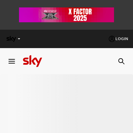
LOGIN
X
FACTOR
MASTERCHEF
PECHINO
EXPRESS
Cos’altro vedere:
PROGRAMMI SKY
Un mondo di offerte:
SKY.IT
NOW