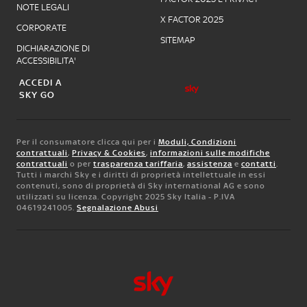
NOTE LEGALI
X FACTOR 2025
CORPORATE
SITEMAP
DICHIARAZIONE DI
ACCESSIBILITA'
ACCEDI A
SKY GO
Per il consumatore clicca qui per i
Moduli, Condizioni
contrattuali
,
Privacy & Cookies
,
informazioni sulle modifiche
contrattuali
o per
trasparenza tariffaria
,
assistenza
e
contatti
.
Tutti i marchi Sky e i diritti di proprietà intellettuale in essi
contenuti, sono di proprietà di Sky international AG e sono
utilizzati su licenza. Copyright 2025 Sky Italia - P.IVA
04619241005.
Segnalazione Abusi