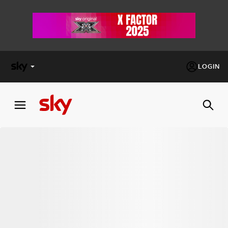
LOGIN
X
FACTOR
MASTERCHEF
PECHINO
EXPRESS
Cos’altro vedere:
PROGRAMMI SKY
Un mondo di offerte:
SKY.IT
NOW