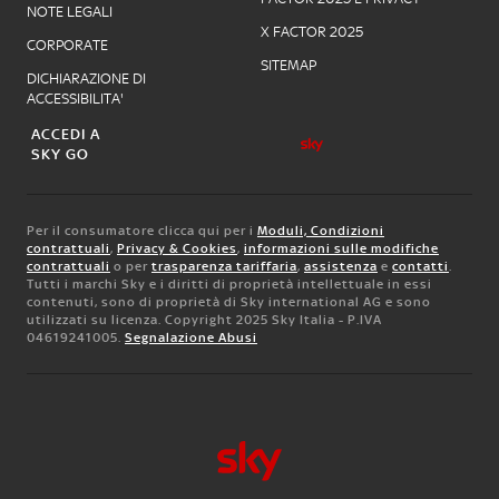
NOTE LEGALI
X FACTOR 2025
CORPORATE
SITEMAP
DICHIARAZIONE DI
ACCESSIBILITA'
ACCEDI A
SKY GO
Per il consumatore clicca qui per i
Moduli, Condizioni
contrattuali
,
Privacy & Cookies
,
informazioni sulle modifiche
contrattuali
o per
trasparenza tariffaria
,
assistenza
e
contatti
.
Tutti i marchi Sky e i diritti di proprietà intellettuale in essi
contenuti, sono di proprietà di Sky international AG e sono
utilizzati su licenza. Copyright 2025 Sky Italia - P.IVA
04619241005.
Segnalazione Abusi