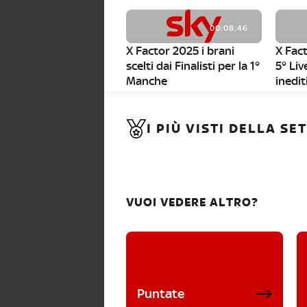
00:08:46
X Factor 2025 i brani
X Fact
scelti dai Finalisti per la 1°
5° Liv
Manche
inedit
00:01:11
I PIÙ VISTI DELLA S
X Factor 2025, da stasera
al via i nuovi Bootcamp!
VUOI VEDERE ALTRO?
Puntate