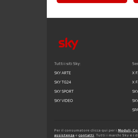
Tutti i siti Sky:
Ser
SKY ARTE
X 
SKY TG24
X 
SKY SPORT
SK
SKY VIDEO
SK
SPA
Per il consumatore clicca qui per i
Moduli, Co
assistenza
e
contatti
. Tutti i marchi Sky e i