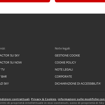
vizi:
Note legali:
FACTOR SU SKY
GESTIONE COOKIE
FACTOR SU NOW
COOKIE POLICY
Y TV
NOTE LEGALI
Y BAR
CORPORATE
ZI SKY
DICHIARAZIONE DI ACCESSIBILITA'
ndizioni contrattuali
,
Privacy & Cookies
,
informazioni sulle modifiche con
 diritti di proprietà intellettuale in essi contenuti, sono di proprietà di Sk