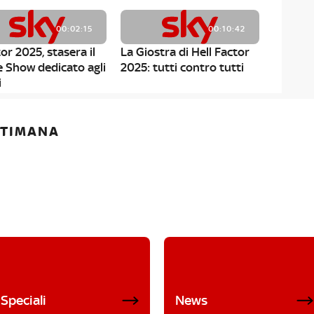
00:02:15
00:10:42
or 2025, stasera il
La Giostra di Hell Factor
e Show dedicato agli
2025: tutti contro tutti
i
ETTIMANA
Speciali
News