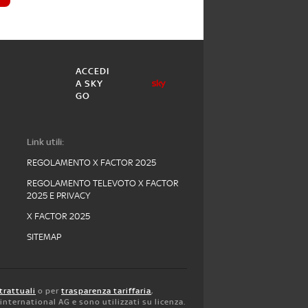
ACCEDI
A SKY
GO
Link utili:
REGOLAMENTO X FACTOR 2025
REGOLAMENTO TELEVOTO X FACTOR
2025 E PRIVACY
X FACTOR 2025
SITEMAP
trattuali
o per
trasparenza tariffaria
,
y international AG e sono utilizzati su licenza.