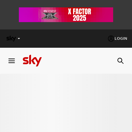
LOGIN
X
FACTOR
MASTERCHEF
PECHINO
EXPRESS
Cos’altro vedere:
PROGRAMMI SKY
Un mondo di offerte:
SKY.IT
NOW