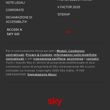
NOTE LEGALI
X FACTOR 2025
CORPORATE
SITEMAP
DICHIARAZIONE DI
ACCESSIBILITA'
ACCEDI A
SKY GO
Per il consumatore clicca qui per i
Moduli, Condizioni
contrattuali
,
Privacy & Cookies
,
informazioni sulle modifiche
contrattuali
o per
trasparenza tariffaria
,
assistenza
e
contatti
.
Tutti i marchi Sky e i diritti di proprietà intellettuale in essi
contenuti, sono di proprietà di Sky international AG e sono
utilizzati su licenza. Copyright 2025 Sky Italia - P.IVA
04619241005.
Segnalazione Abusi