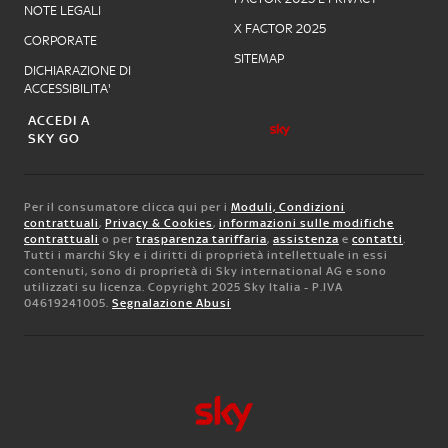
NOTE LEGALI
X FACTOR 2025
CORPORATE
SITEMAP
DICHIARAZIONE DI
ACCESSIBILITA'
ACCEDI A
SKY GO
Per il consumatore clicca qui per i
Moduli, Condizioni
contrattuali
,
Privacy & Cookies
,
informazioni sulle modifiche
contrattuali
o per
trasparenza tariffaria
,
assistenza
e
contatti
.
Tutti i marchi Sky e i diritti di proprietà intellettuale in essi
contenuti, sono di proprietà di Sky international AG e sono
utilizzati su licenza. Copyright 2025 Sky Italia - P.IVA
04619241005.
Segnalazione Abusi