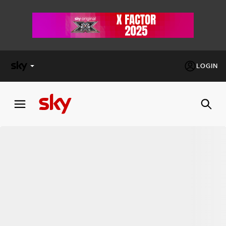
LOGIN
X
FACTOR
MASTERCHEF
PECHINO
EXPRESS
Cos’altro vedere:
PROGRAMMI SKY
Un mondo di offerte:
SKY.IT
NOW