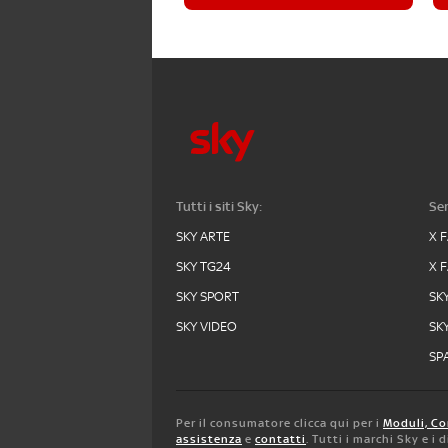
Tutti i siti Sky:
Ser
SKY ARTE
X 
SKY TG24
X 
SKY SPORT
SK
SKY VIDEO
SK
SPA
Per il consumatore clicca qui per i
Moduli, Co
assistenza
e
contatti
. Tutti i marchi Sky e i