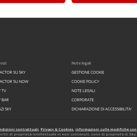
vizi:
Note legali:
FACTOR SU SKY
GESTIONE COOKIE
FACTOR SU NOW
COOKIE POLICY
Y TV
NOTE LEGALI
Y BAR
CORPORATE
ZI SKY
DICHIARAZIONE DI ACCESSIBILITA'
ndizioni contrattuali
,
Privacy & Cookies
,
informazioni sulle modifiche con
 diritti di proprietà intellettuale in essi contenuti, sono di proprietà di Sk