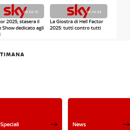
00:02:15
00:10:42
or 2025, stasera il
La Giostra di Hell Factor
e Show dedicato agli
2025: tutti contro tutti
i
ETTIMANA
Speciali
News