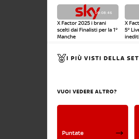
00:08:46
X Factor 2025 i brani
X Fact
scelti dai Finalisti per la 1°
5° Liv
Manche
inedit
00:01:11
I PIÙ VISTI DELLA S
X Factor 2025, da stasera
al via i nuovi Bootcamp!
VUOI VEDERE ALTRO?
Puntate