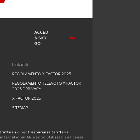
ACCEDI
A SKY
GO
Link utili:
REGOLAMENTO X FACTOR 2025
REGOLAMENTO TELEVOTO X FACTOR
2025 E PRIVACY
X FACTOR 2025
SITEMAP
trattuali
o per
trasparenza tariffaria
,
y international AG e sono utilizzati su licenza.