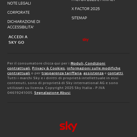
NOTE LEGALI
X FACTOR 2025
CORPORATE
SITEMAP
DICHIARAZIONE DI
ACCESSIBILITA'
ACCEDI A
SKY GO
Per il consumatore clicca qui per i
Moduli, Condizioni
contrattuali
,
Privacy & Cookies
,
informazioni sulle modifiche
contrattuali
o per
trasparenza tariffaria
,
assistenza
e
contatti
.
Tutti i marchi Sky e i diritti di proprietà intellettuale in essi
contenuti, sono di proprietà di Sky international AG e sono
utilizzati su licenza. Copyright 2025 Sky Italia - P.IVA
04619241005.
Segnalazione Abusi