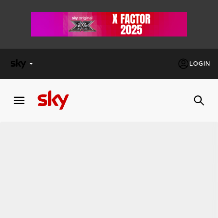
LOGIN
X
FACTOR
MASTERCHEF
PECHINO
EXPRESS
Cos’altro vedere:
PROGRAMMI SKY
Un mondo di offerte:
SKY.IT
NOW