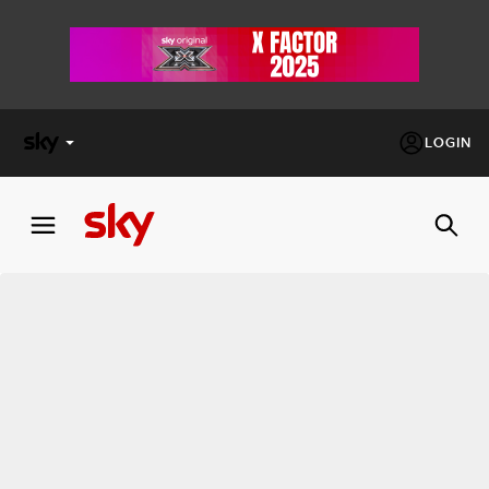
LOGIN
X
FACTOR
MASTERCHEF
PECHINO
EXPRESS
Cos’altro vedere:
PROGRAMMI SKY
Un mondo di offerte:
SKY.IT
NOW