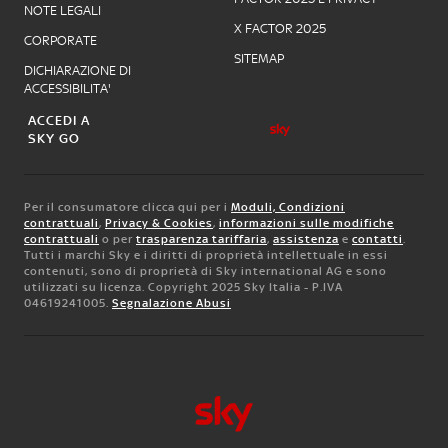
NOTE LEGALI
X FACTOR 2025
CORPORATE
SITEMAP
DICHIARAZIONE DI
ACCESSIBILITA'
ACCEDI A
SKY GO
Per il consumatore clicca qui per i
Moduli, Condizioni
contrattuali
,
Privacy & Cookies
,
informazioni sulle modifiche
contrattuali
o per
trasparenza tariffaria
,
assistenza
e
contatti
.
Tutti i marchi Sky e i diritti di proprietà intellettuale in essi
contenuti, sono di proprietà di Sky international AG e sono
utilizzati su licenza. Copyright 2025 Sky Italia - P.IVA
04619241005.
Segnalazione Abusi