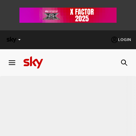
LOGIN
X
FACTOR
MASTERCHEF
PECHINO
EXPRESS
Cos’altro vedere:
PROGRAMMI SKY
Un mondo di offerte:
SKY.IT
NOW