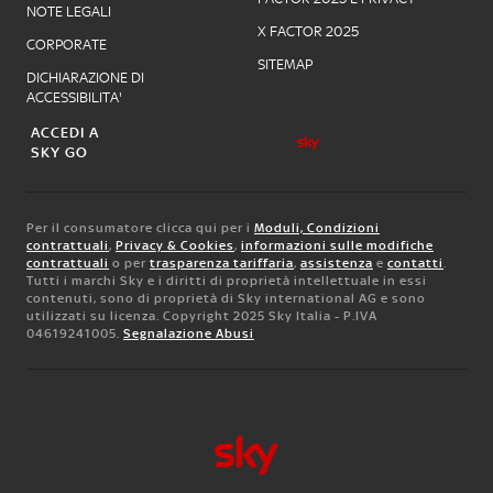
NOTE LEGALI
X FACTOR 2025
CORPORATE
SITEMAP
DICHIARAZIONE DI
ACCESSIBILITA'
ACCEDI A
SKY GO
Per il consumatore clicca qui per i
Moduli, Condizioni
contrattuali
,
Privacy & Cookies
,
informazioni sulle modifiche
contrattuali
o per
trasparenza tariffaria
,
assistenza
e
contatti
.
Tutti i marchi Sky e i diritti di proprietà intellettuale in essi
contenuti, sono di proprietà di Sky international AG e sono
utilizzati su licenza. Copyright 2025 Sky Italia - P.IVA
04619241005.
Segnalazione Abusi