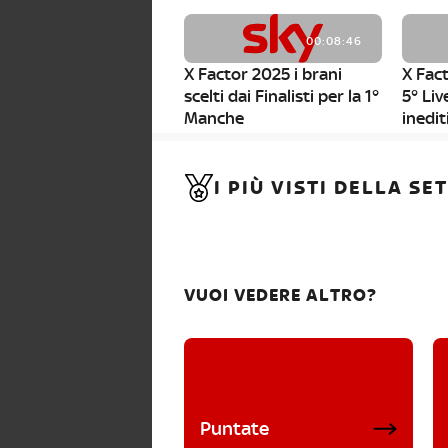
00:08:46
X Factor 2025 i brani
X Fact
scelti dai Finalisti per la 1°
5° Liv
Manche
inedit
00:01:11
I PIÙ VISTI DELLA S
X Factor 2025, da stasera
al via i nuovi Bootcamp!
VUOI VEDERE ALTRO?
Puntate