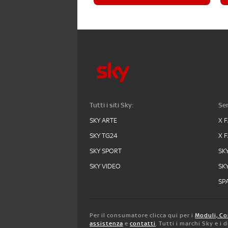
Tutti i siti Sky:
Ser
SKY ARTE
X 
SKY TG24
X 
SKY SPORT
SK
SKY VIDEO
SK
SPA
Per il consumatore clicca qui per i
Moduli, Co
assistenza
e
contatti
. Tutti i marchi Sky e i