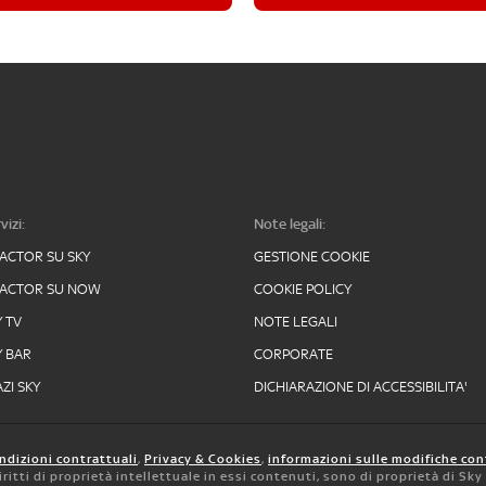
vizi:
Note legali:
FACTOR SU SKY
GESTIONE COOKIE
FACTOR SU NOW
COOKIE POLICY
Y TV
NOTE LEGALI
Y BAR
CORPORATE
ZI SKY
DICHIARAZIONE DI ACCESSIBILITA'
ndizioni contrattuali
,
Privacy & Cookies
,
informazioni sulle modifiche con
 diritti di proprietà intellettuale in essi contenuti, sono di proprietà di Sk