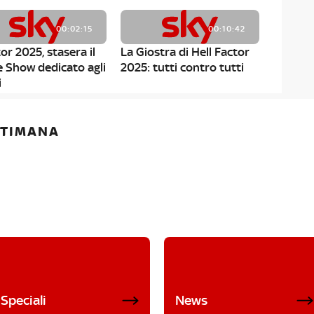
00:02:15
00:10:42
or 2025, stasera il
La Giostra di Hell Factor
e Show dedicato agli
2025: tutti contro tutti
i
ETTIMANA
Speciali
News