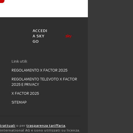
ACCEDI
A SKY
GO
Link utili:
REGOLAMENTO X FACTOR 2025
REGOLAMENTO TELEVOTO X FACTOR
2025 E PRIVACY
X FACTOR 2025
SITEMAP
trattuali
o per
trasparenza tariffaria
,
y international AG e sono utilizzati su licenza.