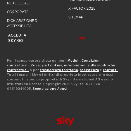
NOTE LEGALI
X FACTOR 2025
CORPORATE
SITEMAP
DICHIARAZIONE DI
ACCESSIBILITA'
ACCEDI A
SKY GO
Per il consumatore clicca qui per i
Moduli, Condizioni
contrattuali
,
Privacy & Cookies
,
informazioni sulle modifiche
contrattuali
o per
trasparenza tariffaria
,
assistenza
e
contatti
.
Tutti i marchi Sky e i diritti di proprietà intellettuale in essi
contenuti, sono di proprietà di Sky international AG e sono
utilizzati su licenza. Copyright 2025 Sky Italia - P.IVA
04619241005.
Segnalazione Abusi