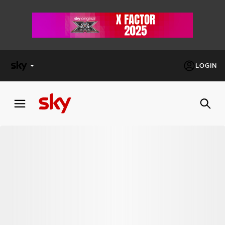
LOGIN
X
FACTOR
MASTERCHEF
PECHINO
EXPRESS
Cos’altro vedere:
PROGRAMMI SKY
Un mondo di offerte:
SKY.IT
NOW