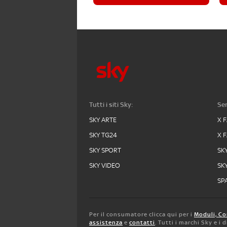
Tutti i siti Sky:
Ser
SKY ARTE
X 
SKY TG24
X 
SKY SPORT
SK
SKY VIDEO
SK
SPA
Per il consumatore clicca qui per i
Moduli, Co
assistenza
e
contatti
. Tutti i marchi Sky e i