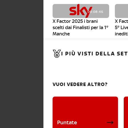
00:08:46
X Factor 2025 i brani
X Fact
scelti dai Finalisti per la 1°
5° Liv
Manche
inedit
00:01:11
I PIÙ VISTI DELLA S
X Factor 2025, da stasera
al via i nuovi Bootcamp!
VUOI VEDERE ALTRO?
Puntate