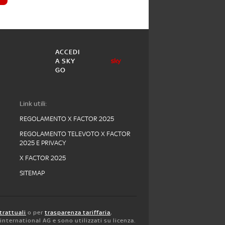
ACCEDI
A SKY
GO
Link utili:
REGOLAMENTO X FACTOR 2025
REGOLAMENTO TELEVOTO X FACTOR
2025 E PRIVACY
X FACTOR 2025
SITEMAP
trattuali
o per
trasparenza tariffaria
,
y international AG e sono utilizzati su licenza.