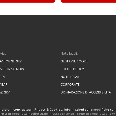
vizi:
Note legali:
FACTOR SU SKY
GESTIONE COOKIE
FACTOR SU NOW
COOKIE POLICY
Y TV
NOTE LEGALI
Y BAR
CORPORATE
ZI SKY
DICHIARAZIONE DI ACCESSIBILITA'
ndizioni contrattuali
,
Privacy & Cookies
,
informazioni sulle modifiche con
 diritti di proprietà intellettuale in essi contenuti, sono di proprietà di Sk