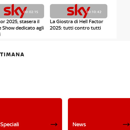
00:02:15
00:10:42
or 2025, stasera il
La Giostra di Hell Factor
e Show dedicato agli
2025: tutti contro tutti
i
ETTIMANA
Speciali
News