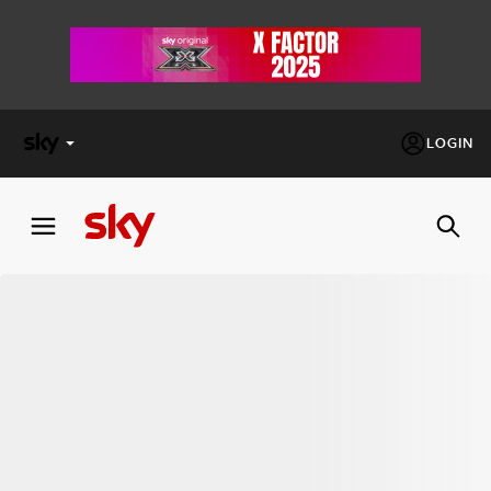
LOGIN
X
FACTOR
MASTERCHEF
PECHINO
EXPRESS
Cos’altro vedere:
PROGRAMMI SKY
Un mondo di offerte:
SKY.IT
NOW