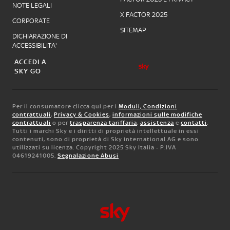
NOTE LEGALI
X FACTOR 2025
CORPORATE
SITEMAP
DICHIARAZIONE DI
ACCESSIBILITA'
ACCEDI A
SKY GO
Per il consumatore clicca qui per i
Moduli, Condizioni
contrattuali
,
Privacy & Cookies
,
informazioni sulle modifiche
contrattuali
o per
trasparenza tariffaria
,
assistenza
e
contatti
.
Tutti i marchi Sky e i diritti di proprietà intellettuale in essi
contenuti, sono di proprietà di Sky international AG e sono
utilizzati su licenza. Copyright 2025 Sky Italia - P.IVA
04619241005.
Segnalazione Abusi