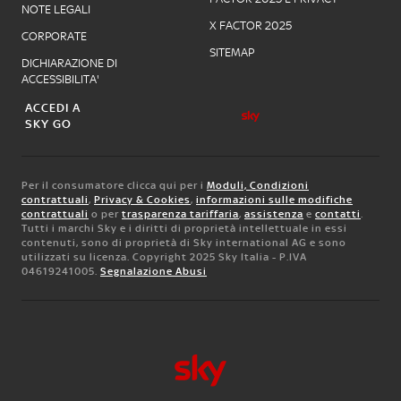
NOTE LEGALI
X FACTOR 2025
CORPORATE
SITEMAP
DICHIARAZIONE DI
ACCESSIBILITA'
ACCEDI A
SKY GO
Per il consumatore clicca qui per i
Moduli, Condizioni
contrattuali
,
Privacy & Cookies
,
informazioni sulle modifiche
contrattuali
o per
trasparenza tariffaria
,
assistenza
e
contatti
.
Tutti i marchi Sky e i diritti di proprietà intellettuale in essi
contenuti, sono di proprietà di Sky international AG e sono
utilizzati su licenza. Copyright 2025 Sky Italia - P.IVA
04619241005.
Segnalazione Abusi