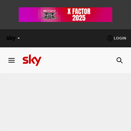
LOGIN
X
FACTOR
MASTERCHEF
PECHINO
EXPRESS
Cos’altro vedere:
PROGRAMMI SKY
Un mondo di offerte:
SKY.IT
NOW