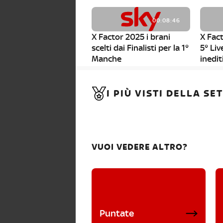
00:08:46
X Factor 2025 i brani
X Fact
scelti dai Finalisti per la 1°
5° Liv
Manche
inedit
00:01:11
I PIÙ VISTI DELLA S
X Factor 2025, da stasera
al via i nuovi Bootcamp!
VUOI VEDERE ALTRO?
Puntate