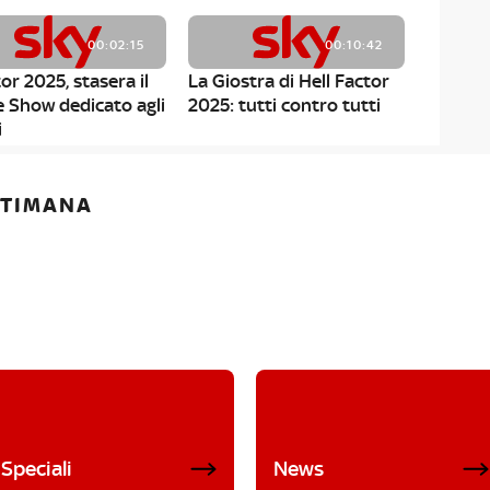
00:02:15
00:10:42
or 2025, stasera il
La Giostra di Hell Factor
e Show dedicato agli
2025: tutti contro tutti
i
ETTIMANA
Speciali
News