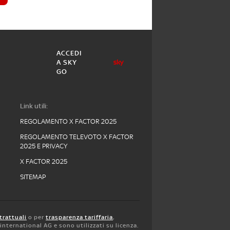
ACCEDI
A SKY
GO
Link utili:
REGOLAMENTO X FACTOR 2025
REGOLAMENTO TELEVOTO X FACTOR
2025 E PRIVACY
X FACTOR 2025
SITEMAP
trattuali
o per
trasparenza tariffaria
,
y international AG e sono utilizzati su licenza.