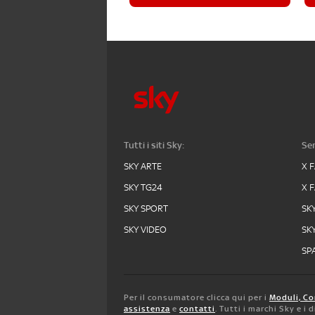
Tutti i siti Sky:
Ser
SKY ARTE
X 
SKY TG24
X 
SKY SPORT
SK
SKY VIDEO
SK
SPA
Per il consumatore clicca qui per i
Moduli, Co
assistenza
e
contatti
. Tutti i marchi Sky e i