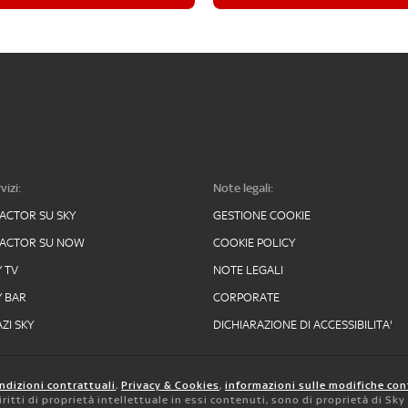
vizi:
Note legali:
FACTOR SU SKY
GESTIONE COOKIE
FACTOR SU NOW
COOKIE POLICY
Y TV
NOTE LEGALI
Y BAR
CORPORATE
ZI SKY
DICHIARAZIONE DI ACCESSIBILITA'
ndizioni contrattuali
,
Privacy & Cookies
,
informazioni sulle modifiche con
 diritti di proprietà intellettuale in essi contenuti, sono di proprietà di Sk