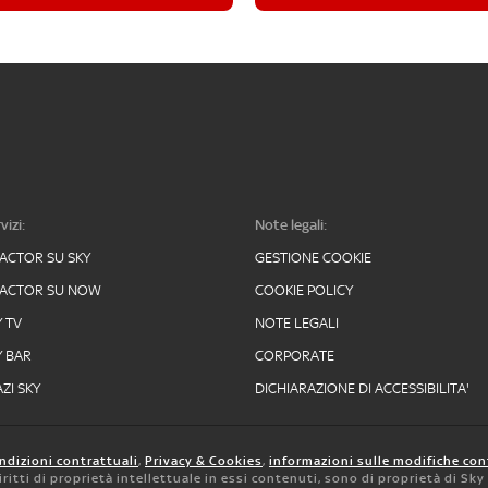
vizi:
Note legali:
FACTOR SU SKY
GESTIONE COOKIE
FACTOR SU NOW
COOKIE POLICY
Y TV
NOTE LEGALI
Y BAR
CORPORATE
ZI SKY
DICHIARAZIONE DI ACCESSIBILITA'
ndizioni contrattuali
,
Privacy & Cookies
,
informazioni sulle modifiche con
 diritti di proprietà intellettuale in essi contenuti, sono di proprietà di Sk