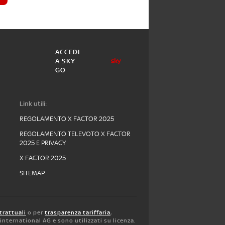
ACCEDI
A SKY
GO
Link utili:
REGOLAMENTO X FACTOR 2025
REGOLAMENTO TELEVOTO X FACTOR
2025 E PRIVACY
X FACTOR 2025
SITEMAP
trattuali
o per
trasparenza tariffaria
,
y international AG e sono utilizzati su licenza.