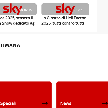
00:02:15
00:10:42
or 2025, stasera il
La Giostra di Hell Factor
e Show dedicato agli
2025: tutti contro tutti
i
ETTIMANA
Speciali
News