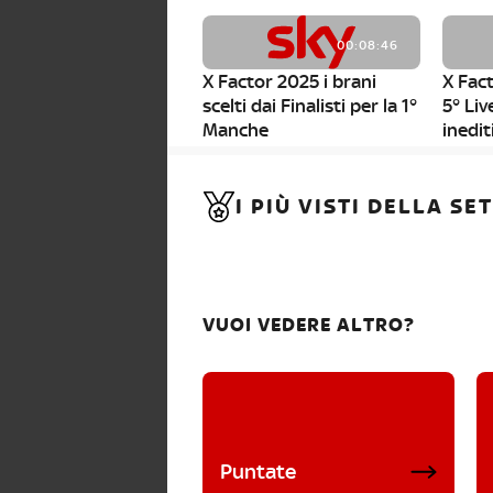
00:08:46
X Factor 2025 i brani
X Fact
scelti dai Finalisti per la 1°
5° Liv
Manche
inedit
00:01:11
I PIÙ VISTI DELLA S
X Factor 2025, da stasera
al via i nuovi Bootcamp!
VUOI VEDERE ALTRO?
Puntate