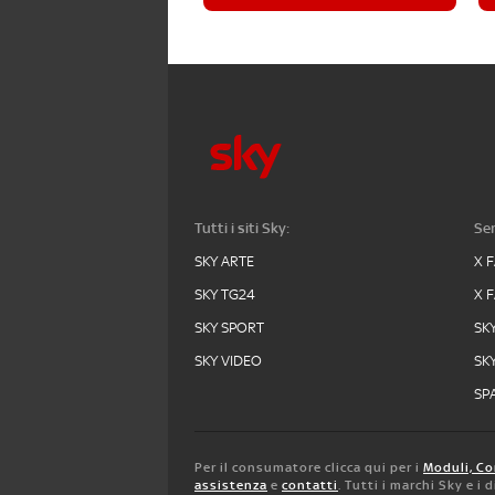
Tutti i siti Sky:
Ser
SKY ARTE
X 
SKY TG24
X 
SKY SPORT
SK
SKY VIDEO
SK
SPA
Per il consumatore clicca qui per i
Moduli, Co
assistenza
e
contatti
. Tutti i marchi Sky e i