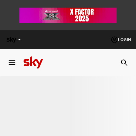
LOGIN
X
FACTOR
MASTERCHEF
PECHINO
EXPRESS
Cos’altro vedere:
PROGRAMMI SKY
Un mondo di offerte:
SKY.IT
NOW