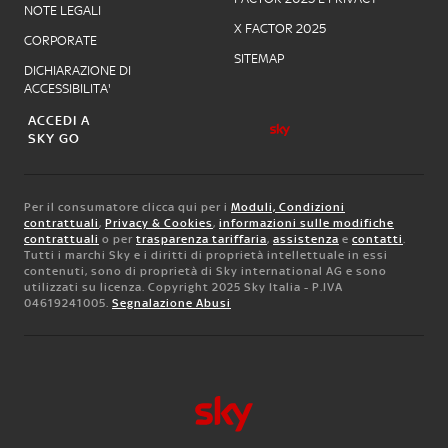
NOTE LEGALI
X FACTOR 2025
CORPORATE
SITEMAP
DICHIARAZIONE DI
ACCESSIBILITA'
ACCEDI A
SKY GO
Per il consumatore clicca qui per i
Moduli, Condizioni
contrattuali
,
Privacy & Cookies
,
informazioni sulle modifiche
contrattuali
o per
trasparenza tariffaria
,
assistenza
e
contatti
.
Tutti i marchi Sky e i diritti di proprietà intellettuale in essi
contenuti, sono di proprietà di Sky international AG e sono
utilizzati su licenza. Copyright 2025 Sky Italia - P.IVA
04619241005.
Segnalazione Abusi