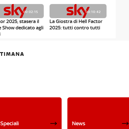
00:02:15
00:10:42
or 2025, stasera il
La Giostra di Hell Factor
e Show dedicato agli
2025: tutti contro tutti
i
ETTIMANA
Speciali
News