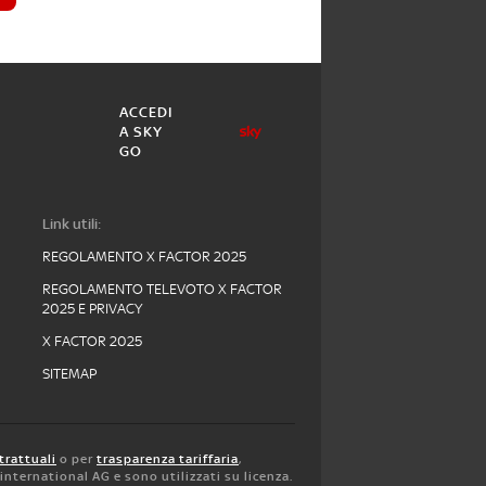
ACCEDI
A SKY
GO
Link utili:
REGOLAMENTO X FACTOR 2025
REGOLAMENTO TELEVOTO X FACTOR
2025 E PRIVACY
X FACTOR 2025
SITEMAP
trattuali
o per
trasparenza tariffaria
,
y international AG e sono utilizzati su licenza.