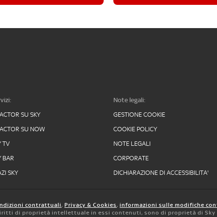
vizi:
Note legali:
FACTOR SU SKY
GESTIONE COOKIE
FACTOR SU NOW
COOKIE POLICY
Y TV
NOTE LEGALI
Y BAR
CORPORATE
ZI SKY
DICHIARAZIONE DI ACCESSIBILITA'
ndizioni contrattuali
,
Privacy & Cookies
,
informazioni sulle modifiche con
 diritti di proprietà intellettuale in essi contenuti, sono di proprietà di Sk