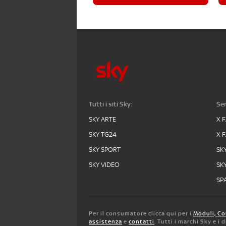
Tutti i siti Sky:
Ser
SKY ARTE
X 
SKY TG24
X 
SKY SPORT
SK
SKY VIDEO
SK
SPA
Per il consumatore clicca qui per i
Moduli, Co
assistenza
e
contatti
. Tutti i marchi Sky e i