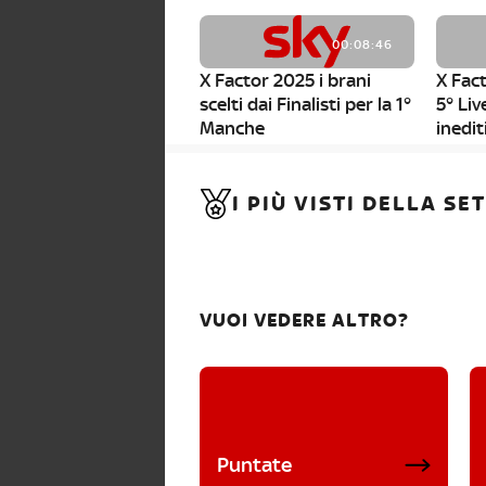
00:08:46
X Factor 2025 i brani
X Fact
scelti dai Finalisti per la 1°
5° Liv
Manche
inedit
00:01:11
I PIÙ VISTI DELLA S
X Factor 2025, da stasera
al via i nuovi Bootcamp!
VUOI VEDERE ALTRO?
Puntate