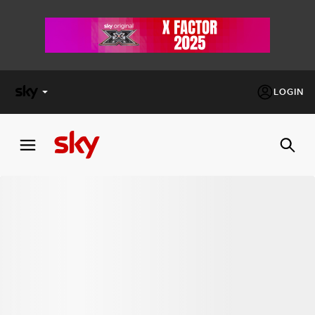
LOGIN
X
FACTOR
MASTERCHEF
PECHINO
EXPRESS
Cos’altro vedere:
PROGRAMMI SKY
Un mondo di offerte:
SKY.IT
NOW