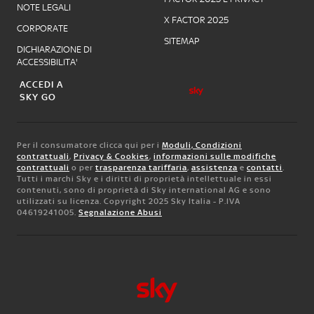
NOTE LEGALI
X FACTOR 2025
CORPORATE
SITEMAP
DICHIARAZIONE DI
ACCESSIBILITA'
ACCEDI A
SKY GO
Per il consumatore clicca qui per i
Moduli, Condizioni
contrattuali
,
Privacy & Cookies
,
informazioni sulle modifiche
contrattuali
o per
trasparenza tariffaria
,
assistenza
e
contatti
.
Tutti i marchi Sky e i diritti di proprietà intellettuale in essi
contenuti, sono di proprietà di Sky international AG e sono
utilizzati su licenza. Copyright 2025 Sky Italia - P.IVA
04619241005.
Segnalazione Abusi