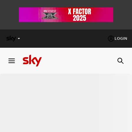
LOGIN
X
FACTOR
MASTERCHEF
PECHINO
EXPRESS
Cos’altro vedere:
PROGRAMMI SKY
Un mondo di offerte:
SKY.IT
NOW