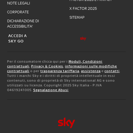
NOTE LEGALI
X FACTOR 2025
CORPORATE
SITEMAP
DICHIARAZIONE DI
ACCESSIBILITA'
ACCEDI A
SKY GO
Per il consumatore clicca qui per i
Moduli, Condizioni
contrattuali
,
Privacy & Cookies
,
informazioni sulle modifiche
contrattuali
o per
trasparenza tariffaria
,
assistenza
e
contatti
.
Tutti i marchi Sky e i diritti di proprietà intellettuale in essi
contenuti, sono di proprietà di Sky international AG e sono
utilizzati su licenza. Copyright 2025 Sky Italia - P.IVA
04619241005.
Segnalazione Abusi