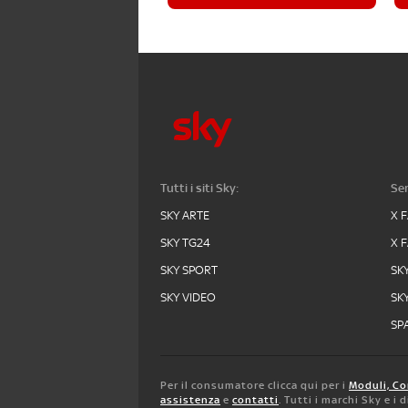
Tutti i siti Sky:
Ser
SKY ARTE
X 
SKY TG24
X 
SKY SPORT
SK
SKY VIDEO
SK
SPA
Per il consumatore clicca qui per i
Moduli, Co
assistenza
e
contatti
. Tutti i marchi Sky e i