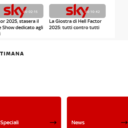
00:02:15
00:10:42
or 2025, stasera il
La Giostra di Hell Factor
e Show dedicato agli
2025: tutti contro tutti
i
ETTIMANA
Speciali
News