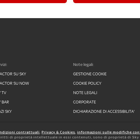
vizi:
Note legali:
FACTOR SU SKY
GESTIONE COOKIE
FACTOR SU NOW
COOKIE POLICY
Y TV
NOTE LEGALI
Y BAR
CORPORATE
ZI SKY
DICHIARAZIONE DI ACCESSIBILITA'
ndizioni contrattuali
,
Privacy & Cookies
,
informazioni sulle modifiche con
 diritti di proprietà intellettuale in essi contenuti, sono di proprietà di Sk