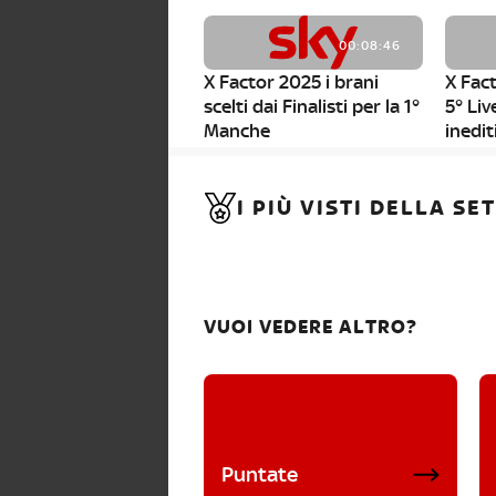
00:08:46
X Factor 2025 i brani
X Fact
scelti dai Finalisti per la 1°
5° Liv
Manche
inedit
00:01:11
I PIÙ VISTI DELLA S
X Factor 2025, da stasera
al via i nuovi Bootcamp!
VUOI VEDERE ALTRO?
Puntate