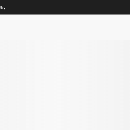
Sky
Cos’altro vedere:
Un mondo di offerte:
PROGRAMMI SKY
SKY.IT
NOW
PECHINO EXPRESS