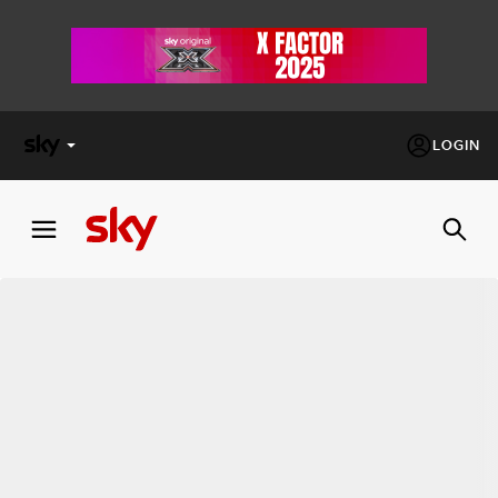
LOGIN
X
FACTOR
MASTERCHEF
PECHINO
EXPRESS
Cos’altro vedere:
PROGRAMMI SKY
Un mondo di offerte:
SKY.IT
NOW