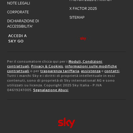
NOTE LEGALI
X FACTOR 2025
CORPORATE
SITEMAP
DICHIARAZIONE DI
ACCESSIBILITA'
ACCEDI A
SKY GO
Per il consumatore clicca qui per i
Moduli, Condizioni
contrattuali
,
Privacy & Cookies
,
informazioni sulle modifiche
contrattuali
o per
trasparenza tariffaria
,
assistenza
e
contatti
.
Tutti i marchi Sky e i diritti di proprietà intellettuale in essi
contenuti, sono di proprietà di Sky international AG e sono
utilizzati su licenza. Copyright 2025 Sky Italia - P.IVA
04619241005.
Segnalazione Abusi