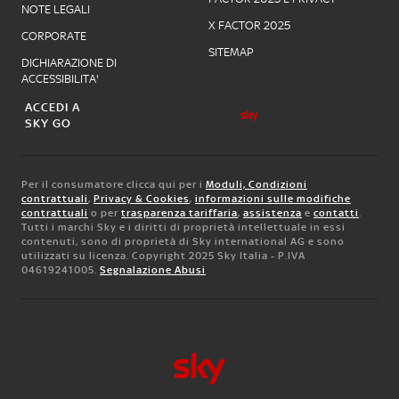
NOTE LEGALI
X FACTOR 2025
CORPORATE
SITEMAP
DICHIARAZIONE DI
ACCESSIBILITA'
ACCEDI A
SKY GO
Per il consumatore clicca qui per i
Moduli, Condizioni
contrattuali
,
Privacy & Cookies
,
informazioni sulle modifiche
contrattuali
o per
trasparenza tariffaria
,
assistenza
e
contatti
.
Tutti i marchi Sky e i diritti di proprietà intellettuale in essi
contenuti, sono di proprietà di Sky international AG e sono
utilizzati su licenza. Copyright 2025 Sky Italia - P.IVA
04619241005.
Segnalazione Abusi