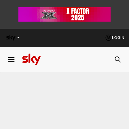
LOGIN
X
FACTOR
MASTERCHEF
PECHINO
EXPRESS
Cos’altro vedere:
PROGRAMMI SKY
Un mondo di offerte:
SKY.IT
NOW