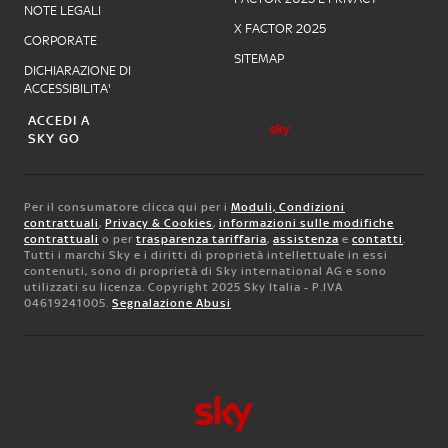
NOTE LEGALI
X FACTOR 2025
CORPORATE
SITEMAP
DICHIARAZIONE DI
ACCESSIBILITA'
ACCEDI A
SKY GO
Per il consumatore clicca qui per i
Moduli, Condizioni
contrattuali
,
Privacy & Cookies
,
informazioni sulle modifiche
contrattuali
o per
trasparenza tariffaria
,
assistenza
e
contatti
.
Tutti i marchi Sky e i diritti di proprietà intellettuale in essi
contenuti, sono di proprietà di Sky international AG e sono
utilizzati su licenza. Copyright 2025 Sky Italia - P.IVA
04619241005.
Segnalazione Abusi