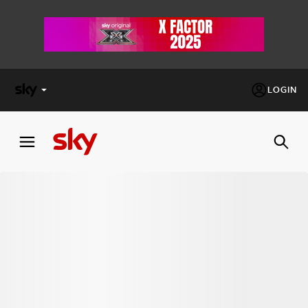
LOGIN
X
FACTOR
MASTERCHEF
PECHINO
EXPRESS
Cos’altro vedere:
PROGRAMMI SKY
Un mondo di offerte:
SKY.IT
NOW