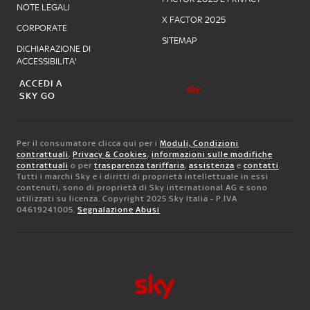
NOTE LEGALI
X FACTOR 2025
CORPORATE
SITEMAP
DICHIARAZIONE DI
ACCESSIBILITA'
ACCEDI A
SKY GO
Per il consumatore clicca qui per i
Moduli, Condizioni
contrattuali
,
Privacy & Cookies
,
informazioni sulle modifiche
contrattuali
o per
trasparenza tariffaria
,
assistenza
e
contatti
.
Tutti i marchi Sky e i diritti di proprietà intellettuale in essi
contenuti, sono di proprietà di Sky international AG e sono
utilizzati su licenza. Copyright 2025 Sky Italia - P.IVA
04619241005.
Segnalazione Abusi