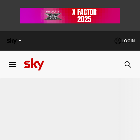
LOGIN
X
FACTOR
MASTERCHEF
PECHINO
EXPRESS
Cos’altro vedere:
PROGRAMMI SKY
Un mondo di offerte:
SKY.IT
NOW