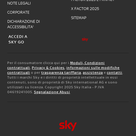
NOTE LEGALI
X FACTOR 2025
CORPORATE
SITEMAP
DICHIARAZIONE DI
ACCESSIBILITA'
ACCEDI A
SKY GO
Per il consumatore clicca qui per i
Moduli, Condizioni
contrattuali
,
Privacy & Cookies
,
informazioni sulle modifiche
contrattuali
o per
trasparenza tariffaria
,
assistenza
e
contatti
.
Tutti i marchi Sky e i diritti di proprietà intellettuale in essi
contenuti, sono di proprietà di Sky international AG e sono
utilizzati su licenza. Copyright 2025 Sky Italia - P.IVA
04619241005.
Segnalazione Abusi