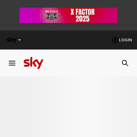
LOGIN
X
FACTOR
MASTERCHEF
PECHINO
EXPRESS
Cos’altro vedere:
PROGRAMMI SKY
Un mondo di offerte:
SKY.IT
NOW