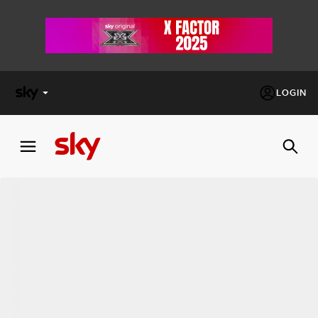
LOGIN
X
FACTOR
MASTERCHEF
PECHINO
EXPRESS
Cos’altro vedere:
PROGRAMMI SKY
Un mondo di offerte:
SKY.IT
NOW