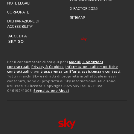
NOTE LEGALI
X FACTOR 2025
CORPORATE
SITEMAP
DICHIARAZIONE DI
ACCESSIBILITA'
ACCEDI A
SKY GO
Per il consumatore clicca qui per i
Moduli, Condizioni
contrattuali
,
Privacy & Cookies
,
informazioni sulle modifiche
contrattuali
o per
trasparenza tariffaria
,
assistenza
e
contatti
.
Tutti i marchi Sky e i diritti di proprietà intellettuale in essi
contenuti, sono di proprietà di Sky international AG e sono
utilizzati su licenza. Copyright 2025 Sky Italia - P.IVA
04619241005.
Segnalazione Abusi