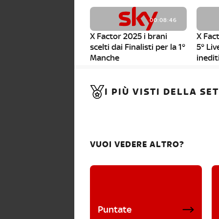
00:08:46
X Factor 2025 i brani
X Fact
scelti dai Finalisti per la 1°
5° Liv
Manche
inedit
00:01:11
I PIÙ VISTI DELLA S
X Factor 2025, da stasera
al via i nuovi Bootcamp!
VUOI VEDERE ALTRO?
Puntate