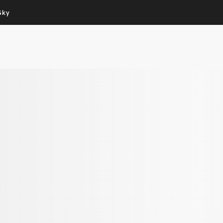
Sky
Cos’altro vedere:
Un mondo di offerte:
PROGRAMMI SKY
SKY.IT
NOW
PECHINO EXPRESS