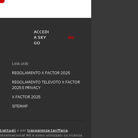
ACCEDI
A SKY
GO
Link utili:
REGOLAMENTO X FACTOR 2025
REGOLAMENTO TELEVOTO X FACTOR
2025 E PRIVACY
X FACTOR 2025
SITEMAP
trattuali
o per
trasparenza tariffaria
,
y international AG e sono utilizzati su licenza.