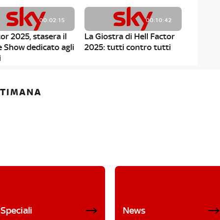
00:02:15
00:10:42
or 2025, stasera il
La Giostra di Hell Factor
e Show dedicato agli
2025: tutti contro tutti
i
ETTIMANA
Speciali
News