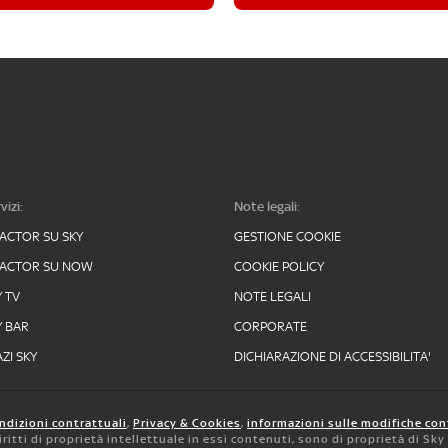
vizi:
Note legali:
FACTOR SU SKY
GESTIONE COOKIE
FACTOR SU NOW
COOKIE POLICY
Y TV
NOTE LEGALI
Y BAR
CORPORATE
ZI SKY
DICHIARAZIONE DI ACCESSIBILITA'
ndizioni contrattuali
,
Privacy & Cookies
,
informazioni sulle modifiche con
 diritti di proprietà intellettuale in essi contenuti, sono di proprietà di Sk