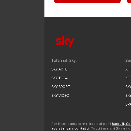
Tutti i siti Sky:
Ser
SKY ARTE
X 
SKY TG24
X 
SKY SPORT
SK
SKY VIDEO
SK
SPA
Per il consumatore clicca qui per i
Moduli, Co
assistenza
e
contatti
. Tutti i marchi Sky e i