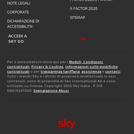
NOTE LEGALI
X FACTOR 2025
CORPORATE
SITEMAP
DICHIARAZIONE DI
ACCESSIBILITA'
ACCEDI A
SKY GO
Per il consumatore clicca qui per i
Moduli, Condizioni
contrattuali
,
Privacy & Cookies
,
informazioni sulle modifiche
contrattuali
o per
trasparenza tariffaria
,
assistenza
e
contatti
.
Tutti i marchi Sky e i diritti di proprietà intellettuale in essi
contenuti, sono di proprietà di Sky international AG e sono
utilizzati su licenza. Copyright 2025 Sky Italia - P.IVA
04619241005.
Segnalazione Abusi