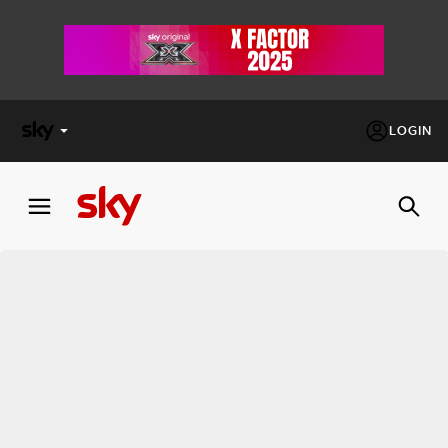
LOGIN
X
FACTOR
MASTERCHEF
PECHINO
EXPRESS
Cos’altro vedere:
PROGRAMMI SKY
Un mondo di offerte:
SKY.IT
NOW