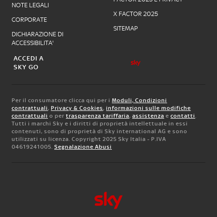
NOTE LEGALI
X FACTOR 2025
CORPORATE
SITEMAP
DICHIARAZIONE DI
ACCESSIBILITA'
ACCEDI A
SKY GO
Per il consumatore clicca qui per i
Moduli, Condizioni
contrattuali
,
Privacy & Cookies
,
informazioni sulle modifiche
contrattuali
o per
trasparenza tariffaria
,
assistenza
e
contatti
.
Tutti i marchi Sky e i diritti di proprietà intellettuale in essi
contenuti, sono di proprietà di Sky international AG e sono
utilizzati su licenza. Copyright 2025 Sky Italia - P.IVA
04619241005.
Segnalazione Abusi