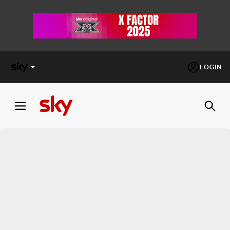
LOGIN
X
FACTOR
MASTERCHEF
PECHINO
EXPRESS
Cos’altro vedere:
PROGRAMMI SKY
Un mondo di offerte:
SKY.IT
NOW