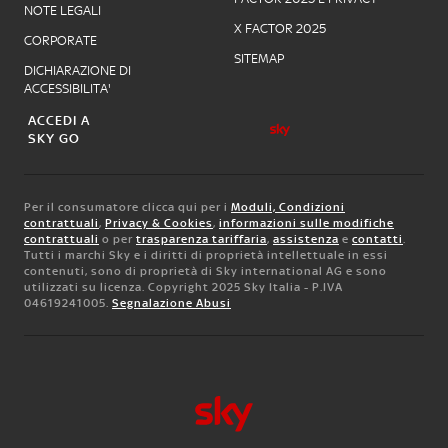
NOTE LEGALI
X FACTOR 2025
CORPORATE
SITEMAP
DICHIARAZIONE DI
ACCESSIBILITA'
ACCEDI A
SKY GO
Per il consumatore clicca qui per i
Moduli, Condizioni
contrattuali
,
Privacy & Cookies
,
informazioni sulle modifiche
contrattuali
o per
trasparenza tariffaria
,
assistenza
e
contatti
.
Tutti i marchi Sky e i diritti di proprietà intellettuale in essi
contenuti, sono di proprietà di Sky international AG e sono
utilizzati su licenza. Copyright 2025 Sky Italia - P.IVA
04619241005.
Segnalazione Abusi