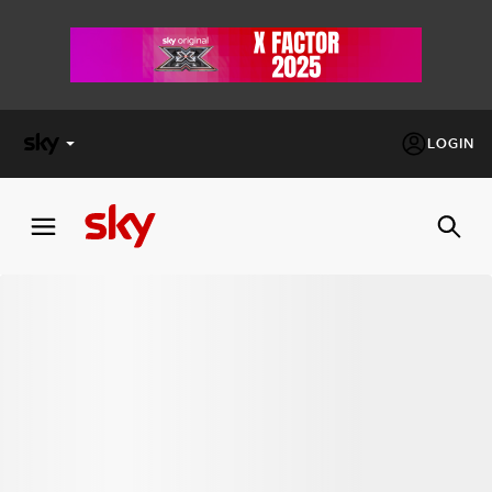
LOGIN
X
FACTOR
MASTERCHEF
PECHINO
EXPRESS
Cos’altro vedere:
PROGRAMMI SKY
Un mondo di offerte:
SKY.IT
NOW